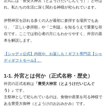
正式には「豊受大神宮（とようけだいじんぐう）」と呼ば
れ、私たちの生活に深く関わる神様が祀られています。
伊勢神宮を訪れる多くの人が最初に参拝する場所でもあ
り、「正しい参拝順」や「ご利益」を知るうえで重要な存
在です。ここでは初心者の方にもわかりやすく、外宮の基
本を解説します。
【シャディ公式】内祝や、お返しも！ギフト専門店【シャ
ディギフトモール】。
1-1. 外宮とは何か（正式名称・歴史）
外宮の正式名称は
「豊受大神宮（とようけだいじんぐ
う）」
です。
主祭神として祀られているのは、食物や産業を司る神様で
ある豊受大御神（とようけのおおみかみ）です。